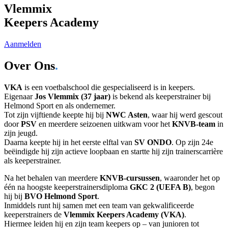
Vlemmix
Keepers Academy
Aanmelden
Over Ons
.
VKA
is een voetbalschool die gespecialiseerd is in keepers.
Eigenaar
Jos Vlemmix (37 jaar)
is bekend als keeperstrainer bij
Helmond Sport en als ondernemer.
Tot zijn vijftiende keepte hij bij
NWC Asten
, waar hij werd gescout
door
PSV
en meerdere seizoenen uitkwam voor het
KNVB-team
in
zijn jeugd.
Daarna keepte hij in het eerste elftal van
SV ONDO
. Op zijn 24e
beëindigde hij zijn actieve loopbaan en startte hij zijn trainerscarrière
als keeperstrainer.
Na het behalen van meerdere
KNVB-cursussen
, waaronder het op
één na hoogste keeperstrainersdiploma
GKC 2 (UEFA B)
, begon
hij bij
BVO Helmond Sport
.
Inmiddels runt hij samen met een team van gekwalificeerde
keeperstrainers de
Vlemmix Keepers Academy (VKA)
.
Hiermee leiden hij en zijn team keepers op – van junioren tot