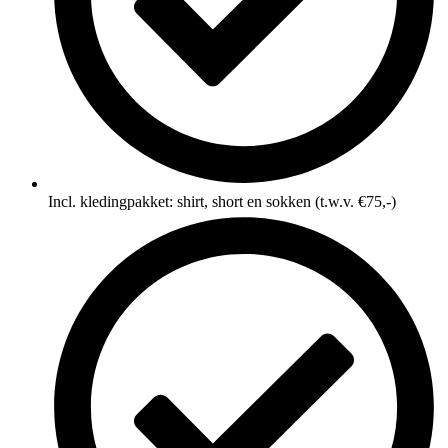
Incl. kledingpakket: shirt, short en sokken (t.w.v. €75,-)